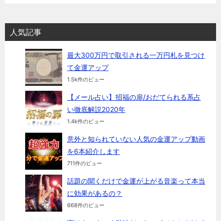
人気記事
最大300万円で取引される一万円札を見つけ
て金運アップ
1.5k件のビュー
【メール占い】招福の扉/おだてられる系占
い徹底解説2020年
1.4k件のビュー
意外と知られていない人気の金運アップ動画
を6本紹介します
711件のビュー
話題の聞くだけで金運が上がる音楽って本当
に効果があるの？
668件のビュー