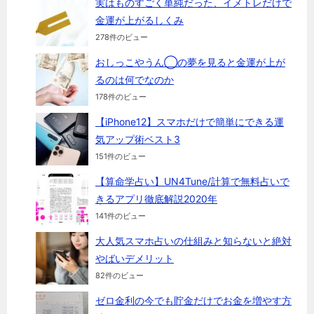
実はものすごく単純だった、イメトレだけで
金運が上がるしくみ
278件のビュー
おしっこやうん◯の夢を見ると金運が上が
るのは何でなのか
178件のビュー
【iPhone12】スマホだけで簡単にできる運
気アップ術ベスト3
151件のビュー
【算命学占い】UN4Tune/計算で無料占いで
きるアプリ徹底解説2020年
141件のビュー
大人気スマホ占いの仕組みと知らないと絶対
やばいデメリット
82件のビュー
ゼロ金利の今でも貯金だけでお金を増やす方