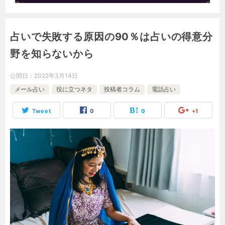
占いで失敗する原因の90％は占いの得意分
野を知らないから
公開日：
2022年3月14日
メール占い
役に立つネタ
投稿者コラム
電話占い
Tweet
0
0
+1