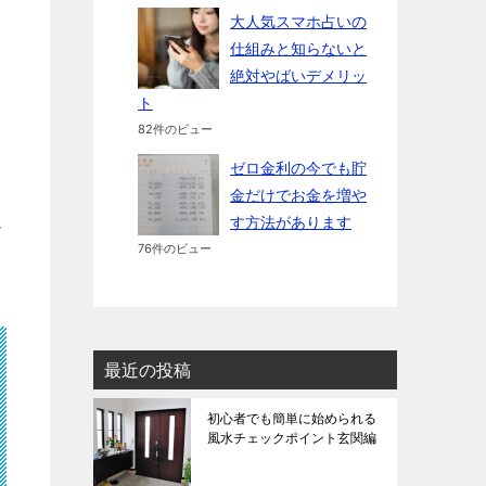
大人気スマホ占いの
仕組みと知らないと
絶対やばいデメリッ
ト
82件のビュー
ゼロ金利の今でも貯
金だけでお金を増や
ん
す方法があります
76件のビュー
最近の投稿
初心者でも簡単に始められる
風水チェックポイント玄関編