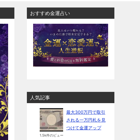
おすすめ金運占い
人気記事
最大300万円で取引
される一万円札を見
つけて金運アップ
1.5k件のビュー