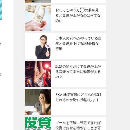
おしっこやうん◯の夢を見
ると金運が上がるのは何でな
のか
日本人の90％がやっている自
い
然と金運を下げる絶対NGな
行動
話題の聞くだけで金運が上が
る音楽って本当に効果がある
抑
の？
FXと株で実際にどちらが儲け
られるのか5分で解説します
ゴールを正確に設定できれば
投資でお金を増やすことは可