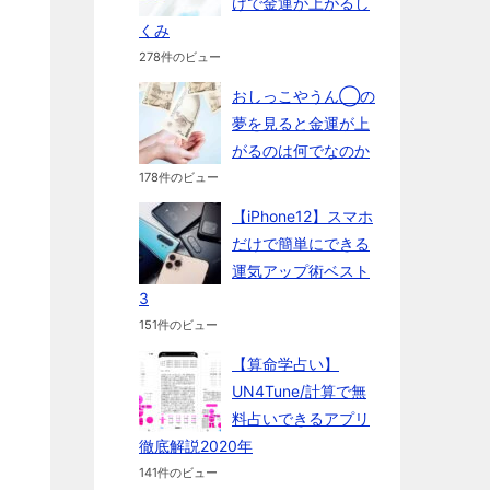
けで金運が上がるし
くみ
278件のビュー
おしっこやうん◯の
夢を見ると金運が上
がるのは何でなのか
178件のビュー
【iPhone12】スマホ
だけで簡単にできる
運気アップ術ベスト
3
151件のビュー
【算命学占い】
UN4Tune/計算で無
料占いできるアプリ
徹底解説2020年
141件のビュー