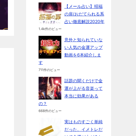
【メール占い】招福
の扉/おだてられる系
占い徹底解説2020年
1.4k件のビュー
意外と知られていな
い人気の金運アップ
動画を6本紹介しま
す
711件のビュー
話題の聞くだけで金
運が上がる音楽って
本当に効果がある
の？
668件のビュー
実はものすごく単純
だった、イメトレだ