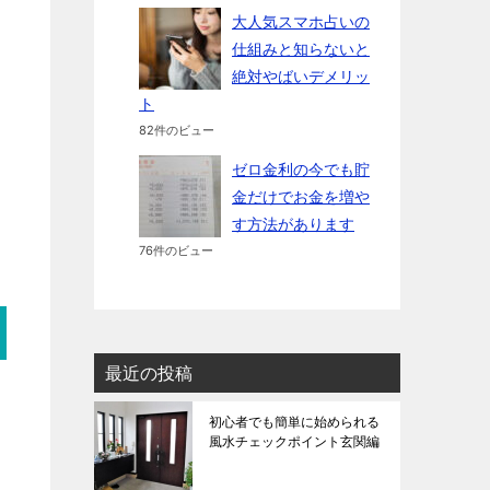
大人気スマホ占いの
仕組みと知らないと
絶対やばいデメリッ
ト
82件のビュー
ゼロ金利の今でも貯
金だけでお金を増や
す方法があります
76件のビュー
最近の投稿
初心者でも簡単に始められる
風水チェックポイント玄関編