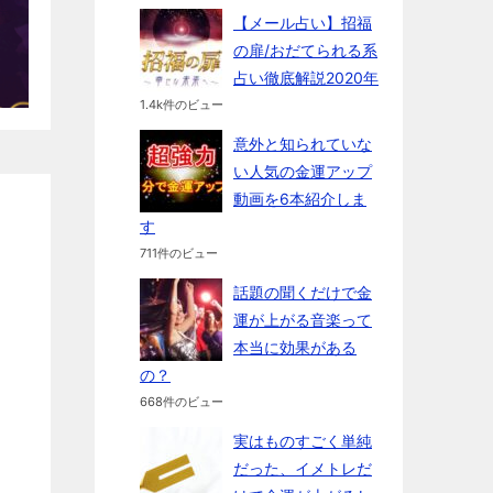
【メール占い】招福
の扉/おだてられる系
占い徹底解説2020年
1.4k件のビュー
意外と知られていな
い人気の金運アップ
動画を6本紹介しま
す
711件のビュー
話題の聞くだけで金
運が上がる音楽って
本当に効果がある
の？
668件のビュー
実はものすごく単純
だった、イメトレだ