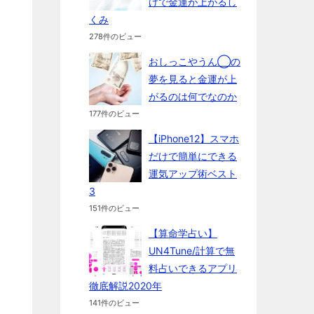
けで金運が上がるし
くみ
278件のビュー
おしっこやうん◯の
夢を見ると金運が上
がるのは何でなのか
177件のビュー
【iPhone12】スマホ
だけで簡単にできる
運気アップ術ベスト
3
151件のビュー
【算命学占い】
UN4Tune/計算で無
料占いできるアプリ
徹底解説2020年
141件のビュー