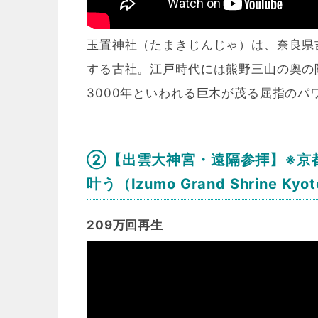
玉置神社（たまきじんじゃ）は、奈良県吉
する古社。江戸時代には熊野三山の奥の
3000年といわれる巨木が茂る屈指のパ
②【出雲大神宮・遠隔参拝】※京
叶う（Izumo Grand Shrine Ky
209万回再生