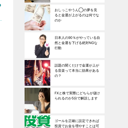
る
おしっこやうん◯の夢を見
ると金運が上がるのは何でな
のか
日本人の90％がやっている自
然と金運を下げる絶対NGな
行動
話題の聞くだけで金運が上が
る音楽って本当に効果がある
の？
FXと株で実際にどちらが儲け
られるのか5分で解説します
ゴールを正確に設定できれば
投資でお金を増やすことは可