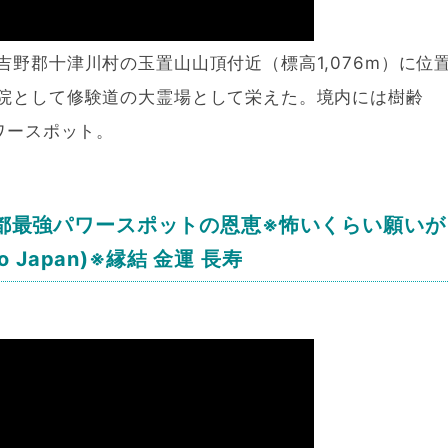
野郡十津川村の玉置山山頂付近（標高1,076m）に位
院として修験道の大霊場として栄えた。境内には樹齢
ワースポット。
都最強パワースポットの恩恵※怖いくらい願いが
oto Japan)※縁結 金運 長寿