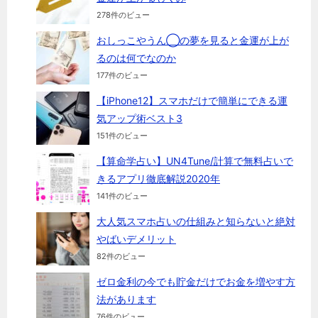
278件のビュー
おしっこやうん◯の夢を見ると金運が上が
るのは何でなのか
177件のビュー
【iPhone12】スマホだけで簡単にできる運
気アップ術ベスト3
151件のビュー
【算命学占い】UN4Tune/計算で無料占いで
きるアプリ徹底解説2020年
141件のビュー
大人気スマホ占いの仕組みと知らないと絶対
やばいデメリット
82件のビュー
ゼロ金利の今でも貯金だけでお金を増やす方
法があります
76件のビュー