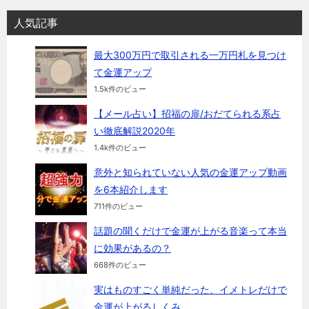
人気記事
最大300万円で取引される一万円札を見つけ
て金運アップ
1.5k件のビュー
【メール占い】招福の扉/おだてられる系占
い徹底解説2020年
1.4k件のビュー
意外と知られていない人気の金運アップ動画
を6本紹介します
711件のビュー
話題の聞くだけで金運が上がる音楽って本当
に効果があるの？
668件のビュー
実はものすごく単純だった、イメトレだけで
金運が上がるしくみ