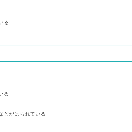
いる
いる
などがはられている