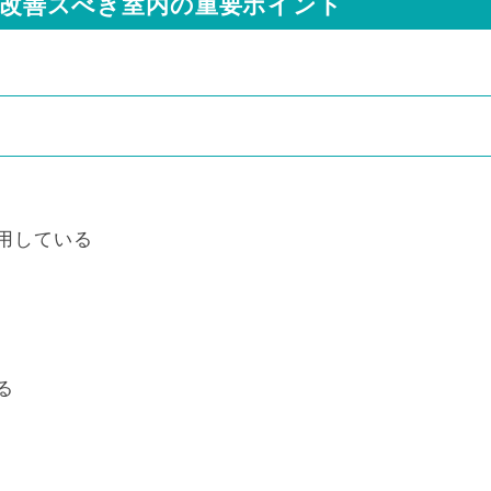
改善スべき室内の重要ポイント
用している
る