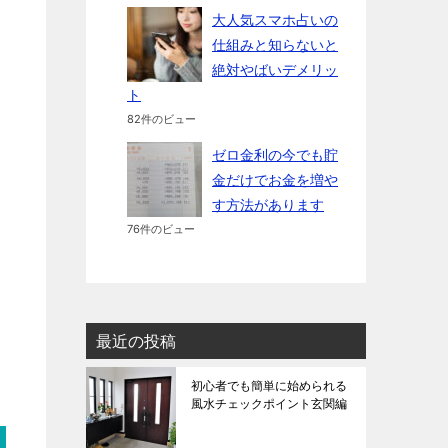
大人気スマホ占いの
仕組みと知らないと
絶対やばいデメリッ
ト
82件のビュー
ゼロ金利の今でも貯
金だけでお金を増や
す方法があります
76件のビュー
最近の投稿
初心者でも簡単に始められる
風水チェックポイント玄関編