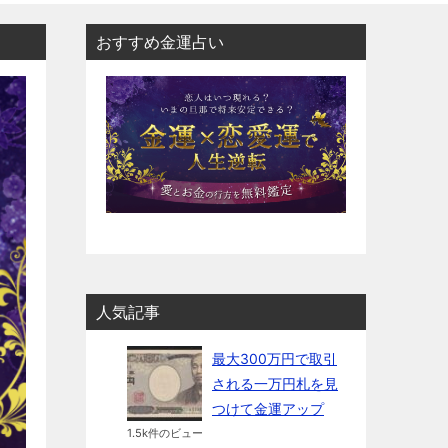
おすすめ金運占い
人気記事
最大300万円で取引
される一万円札を見
つけて金運アップ
1.5k件のビュー