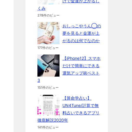
けで金運が上がるし
くみ
278件のビュー
おしっこやうん◯の
夢を見ると金運が上
がるのは何でなのか
177件のビュー
【iPhone12】スマホ
だけで簡単にできる
運気アップ術ベスト
3
151件のビュー
【算命学占い】
UN4Tune/計算で無
料占いできるアプリ
徹底解説2020年
141件のビュー