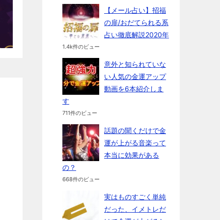
【メール占い】招福
の扉/おだてられる系
占い徹底解説2020年
1.4k件のビュー
意外と知られていな
い人気の金運アップ
動画を6本紹介しま
す
711件のビュー
話題の聞くだけで金
運が上がる音楽って
本当に効果がある
の？
668件のビュー
実はものすごく単純
だった、イメトレだ