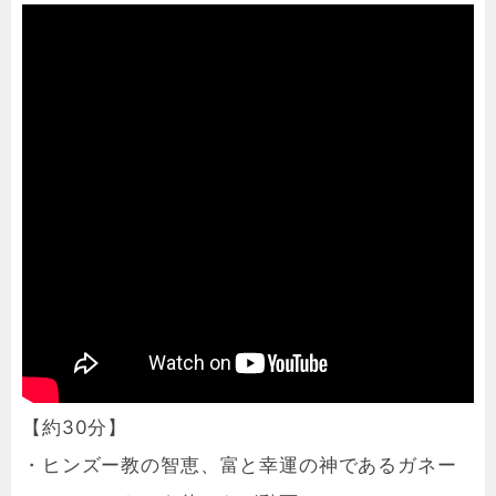
【約30分】
・ヒンズー教の智恵、富と幸運の神であるガネー