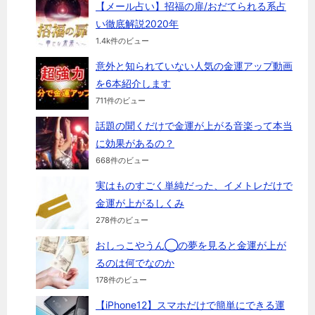
【メール占い】招福の扉/おだてられる系占
い徹底解説2020年
1.4k件のビュー
意外と知られていない人気の金運アップ動画
を6本紹介します
711件のビュー
話題の聞くだけで金運が上がる音楽って本当
に効果があるの？
668件のビュー
実はものすごく単純だった、イメトレだけで
金運が上がるしくみ
278件のビュー
おしっこやうん◯の夢を見ると金運が上が
るのは何でなのか
178件のビュー
【iPhone12】スマホだけで簡単にできる運