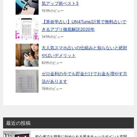
気アップ術ベスト3
151件のビュー
【算命学占い】UN4Tune/計算で無料占いで
きるアプリ徹底解説2020年
141件のビュー
大人気スマホ占いの仕組みと知らないと絶対
やばいデメリット
82件のビュー
ゼロ金利の今でも貯金だけでお金を増やす方
法があります
76件のビュー
最近の投稿
初心者でも簡単に始められる風水チェックポイント玄関