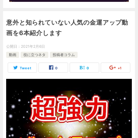
意外と知られていない人気の金運アップ動
画を6本紹介します
公開日：
2021年2月6日
動画
役に立つネタ
投稿者コラム
Tweet
0
0
+1