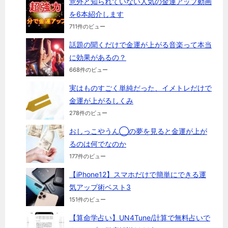
意外と知られていない人気の金運アップ動画
を6本紹介します
711件のビュー
話題の聞くだけで金運が上がる音楽って本当
に効果があるの？
668件のビュー
実はものすごく単純だった、イメトレだけで
金運が上がるしくみ
278件のビュー
おしっこやうん◯の夢を見ると金運が上が
るのは何でなのか
177件のビュー
【iPhone12】スマホだけで簡単にできる運
気アップ術ベスト3
151件のビュー
【算命学占い】UN4Tune/計算で無料占いで