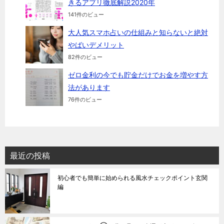
きるアプリ徹底解説2020年
141件のビュー
大人気スマホ占いの仕組みと知らないと絶対
やばいデメリット
82件のビュー
ゼロ金利の今でも貯金だけでお金を増やす方
法があります
76件のビュー
最近の投稿
初心者でも簡単に始められる風水チェックポイント玄関
編