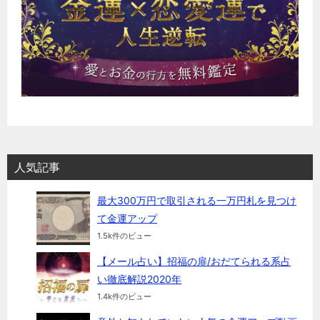
人気記事
最大300万円で取引される一万円札を見つけ
て金運アップ
1.5k件のビュー
【メール占い】招福の扉/おだてられる系占
い徹底解説2020年
1.4k件のビュー