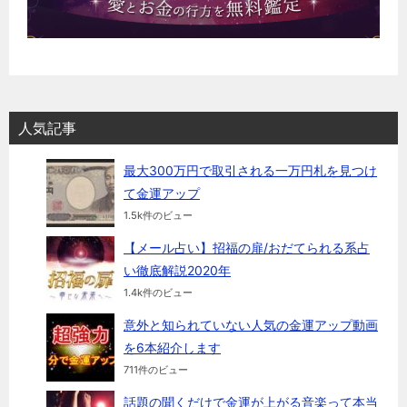
人気記事
最大300万円で取引される一万円札を見つけ
て金運アップ
1.5k件のビュー
【メール占い】招福の扉/おだてられる系占
い徹底解説2020年
1.4k件のビュー
意外と知られていない人気の金運アップ動画
を6本紹介します
711件のビュー
話題の聞くだけで金運が上がる音楽って本当