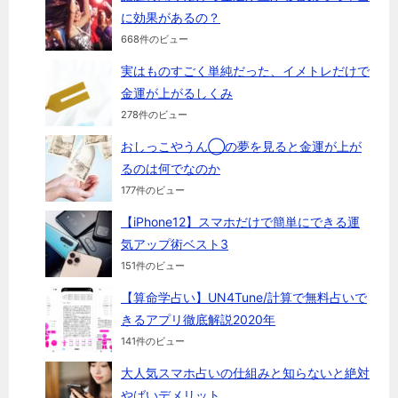
に効果があるの？
668件のビュー
実はものすごく単純だった、イメトレだけで
金運が上がるしくみ
278件のビュー
おしっこやうん◯の夢を見ると金運が上が
るのは何でなのか
177件のビュー
【iPhone12】スマホだけで簡単にできる運
気アップ術ベスト3
151件のビュー
【算命学占い】UN4Tune/計算で無料占いで
きるアプリ徹底解説2020年
141件のビュー
大人気スマホ占いの仕組みと知らないと絶対
やばいデメリット