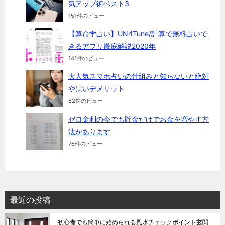
気アップ術ベスト3
151件のビュー
【算命学占い】UN4Tune/計算で無料占いで
きるアプリ徹底解説2020年
141件のビュー
大人気スマホ占いの仕組みと知らないと絶対
やばいデメリット
82件のビュー
ゼロ金利の今でも貯金だけでお金を増やす方
法があります
76件のビュー
最近の投稿
初心者でも簡単に始められる風水チェックポイント玄関