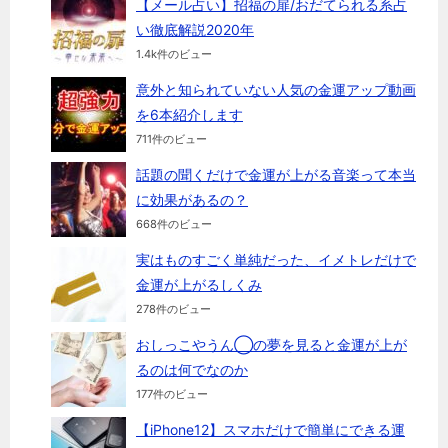
【メール占い】招福の扉/おだてられる系占
い徹底解説2020年
1.4k件のビュー
意外と知られていない人気の金運アップ動画
を6本紹介します
711件のビュー
話題の聞くだけで金運が上がる音楽って本当
に効果があるの？
668件のビュー
実はものすごく単純だった、イメトレだけで
金運が上がるしくみ
278件のビュー
おしっこやうん◯の夢を見ると金運が上が
るのは何でなのか
177件のビュー
【iPhone12】スマホだけで簡単にできる運