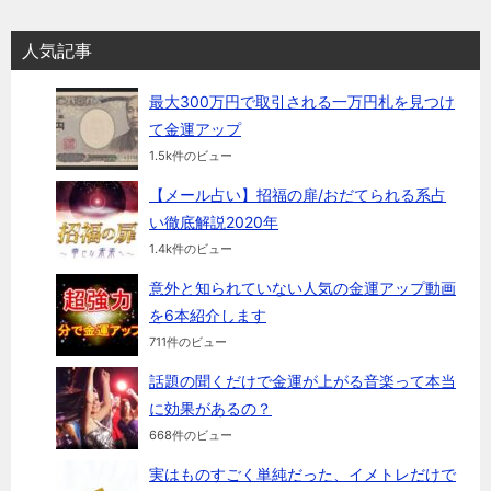
人気記事
最大300万円で取引される一万円札を見つけ
て金運アップ
1.5k件のビュー
【メール占い】招福の扉/おだてられる系占
い徹底解説2020年
1.4k件のビュー
意外と知られていない人気の金運アップ動画
を6本紹介します
711件のビュー
話題の聞くだけで金運が上がる音楽って本当
に効果があるの？
668件のビュー
実はものすごく単純だった、イメトレだけで