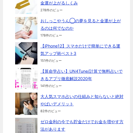
金運が上がるしくみ
278件のビュー
おしっこやうん◯の夢を見ると金運が上が
るのは何でなのか
178件のビュー
【iPhone12】スマホだけで簡単にできる運
気アップ術ベスト3
151件のビュー
【算命学占い】UN4Tune/計算で無料占いで
きるアプリ徹底解説2020年
141件のビュー
大人気スマホ占いの仕組みと知らないと絶対
やばいデメリット
82件のビュー
ゼロ金利の今でも貯金だけでお金を増やす方
法があります