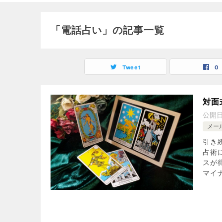
「電話占い」の記事一覧
Tweet
0
対面
公開
メー
引き
占術
スが
マイナ