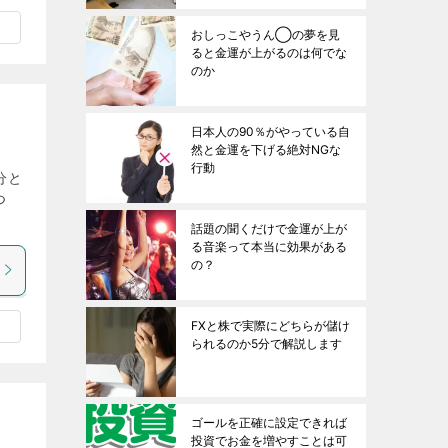
おしっこやうん◯の夢を見
ると金運が上がるのは何でな
のか
日本人の90％がやっている自
然と金運を下げる絶対NGな
行動
分と
つ
話題の聞くだけで金運が上が
る音楽って本当に効果がある
の？
FXと株で実際にどちらが儲け
られるのか5分で解説します
ゴールを正確に設定できれば
投資でお金を増やすことは可