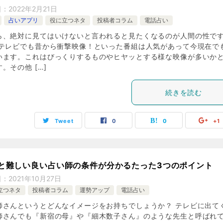
日：
2022年2月21日
占いアプリ
役に立つネタ
投稿者コラム
電話占い
ら、絶対に見てはいけないと言われると見たくなるのが人間の性で
 テレビでも昔から衝撃映像！といった番組は人気があって今現在で
います。これはびっくりするものやヒヤッとする様な映像が多いか
。その他 […]
続きを読む
Tweet
0
0
+1
と難しい良い占い師の条件が分かるたった3つのポイント
日：
2021年10月27日
立つネタ
投稿者コラム
運勢アップ
電話占い
師さんというとどんなイメージをお持ちでしょうか？ テレビに出て
師さんでも『新宿の母』や『細木数子さん』のような先生と呼ばれ