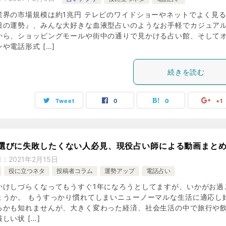
業界の市場規模は約1兆円 テレビのワイドショーやネットでよく見
日の運勢』、みんな大好きな血液型占いのようなお手軽でカジュア
から、ショッピングモールや街中の通りで見かける占い館、そして
や電話形式 […]
続きを読む
Tweet
0
0
+1
選びに失敗したくない人必見、現役占い師による動画まと
日：
2021年2月15日
役に立つネタ
投稿者コラム
運勢アップ
電話占い
かけしづらくなってもうすぐ1年になろうとしてますが、いかがお過
ょうか。 もうすっかり慣れてしまいニューノーマルな生活に適応し
るかも知れませんが、大きく変わった経済、社会生活の中で旅行や
しい状 […]