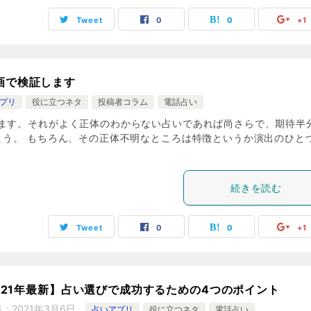
Tweet
0
0
+1
画で検証します
プリ
役に立つネタ
投稿者コラム
電話占い
ます。それがよく正体のわからない占いであれば尚さらで、期待半
ょう。 もちろん、その正体不明なところは特徴というか演出のひと
続きを読む
Tweet
0
0
+1
021年最新】占い選びで成功するための4つのポイント
日：
2021年3月6日
占いアプリ
役に立つネタ
電話占い