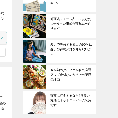
能です
る
ルな
オン
対面式？メール占い？あなた
に合う占い形式が簡単に分か
ります
占いで失敗する原因の90％は
占いの得意分野を知らないか
ら
今が旬のタケノコが何で金運
アップ食材なのか？その驚愕
め
の理由
確実に貯金するなら1番良い
ごし
方法はネットスーパーの利用
始め
です
飲食