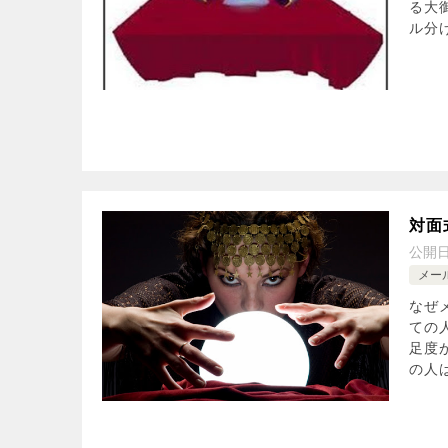
る大
ル分け
対面
公開
メー
なぜ
ての
足度
の人は