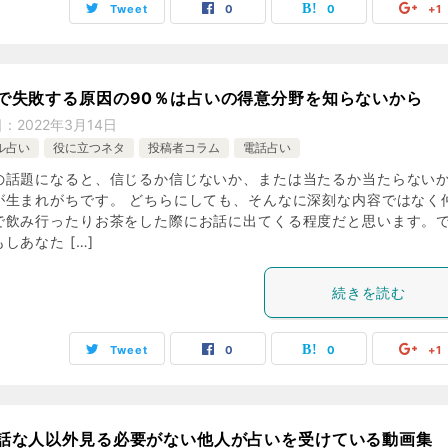
Tweet
0
0
+1
で失敗する原因の90％は占いの得意分野を知らないから
日：
2022年3月14日
ル占い
役に立つネタ
投稿者コラム
電話占い
の話題になると、信じるか信じないか、または当たるか当たらない
が生まれがちです。 どちらにしても、そんなに深刻な内容ではなく
で飲み行ったりお茶をした際にお話に出てくる程度だと思います。
しあなた […]
続きを読む
Tweet
0
0
+1
話な人以外見る必要がない他人が占いを受けている動画集