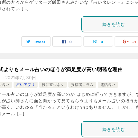
御所の方々からゲッターズ飯田さんみたいな『占いタレント』にジ
されてい […]
続きを読む
Tweet
0
0
+1
式よりもメール占いのほうが満足度が高い明確な理由
日：
2021年7月30日
ル占い
占いアプリ
役に立つネタ
投稿者コラム
電話占い
メール占いのほうが満足度が高いのか はじめに断っておきますが、
人が占い師さんに面と向かって見てもらうよりもメール占いのほう
が高く、いわゆる『当たる』というわけではありません。 しかし、
メール […]
続きを読む