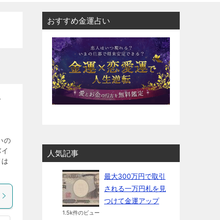
おすすめ金運占い
す
いの
バイ
人気記事
ては
最大300万円で取引
される一万円札を見
つけて金運アップ
1.5k件のビュー