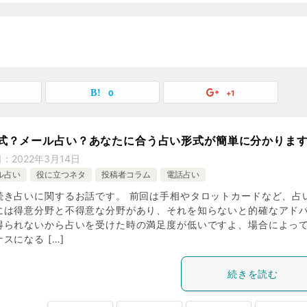
0
+1
式？メール占い？あなたに合う占い形式が簡単に分かりま
日：
2022年3月14日
ル占い
役に立つネタ
投稿者コラム
電話占い
続き占いに関するお話です。 前回は手相やタロットカードなど、占
には得意分野と不得意な分野があり、それを知らないと的確なアド
得られないから占いを受けた時の満足度が低いですよ、場合によっ
スになる […]
続きを読む