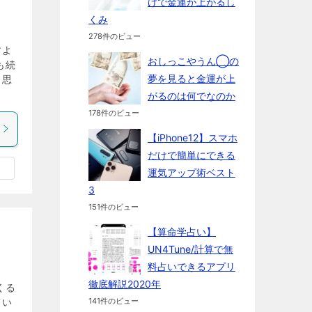
けで金運が上がるし
くみ
278件のビュー
すよ
おしっこやうん◯の
も続
夢を見ると金運が上
と思
がるのは何でなのか
178件のビュー
【iPhone12】スマホ
だけで簡単にできる
運気アップ術ベスト
3
151件のビュー
【算命学占い】
UN4Tune/計算で無
料占いできるアプリ
徹底解説2020年
くる
てい
141件のビュー