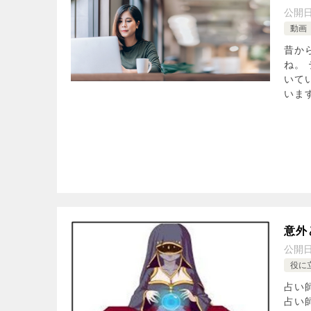
公開
動画
昔か
ね。
いて
います
意外
公開
役に
占い
占い