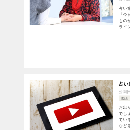
占い
『今
もの
ライン
占い
公開
動画
お出
でし
てい
など厳