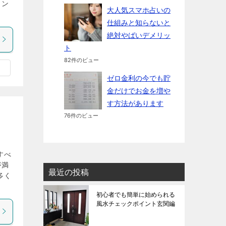
ャン
大人気スマホ占いの
仕組みと知らないと
絶対やばいデメリッ
ト
82件のビュー
ゼロ金利の今でも貯
金だけでお金を増や
す方法があります
76件のビュー
すべ
が満
最近の投稿
多く
初心者でも簡単に始められる
風水チェックポイント玄関編