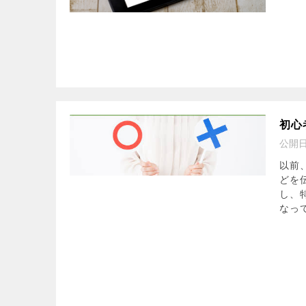
初心
公開
以前
どを
し、
なって