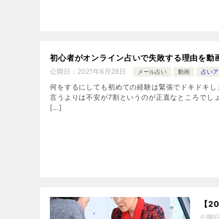
初心者がオンライン占いで失敗する理由を動
公開日：
2021年6月28日
メール占い
動画
占いア
何をするにしても初めての経験は緊張でドキドキし
言うよりは不安が7割というのが正直なところでし
[…]
【2
公開