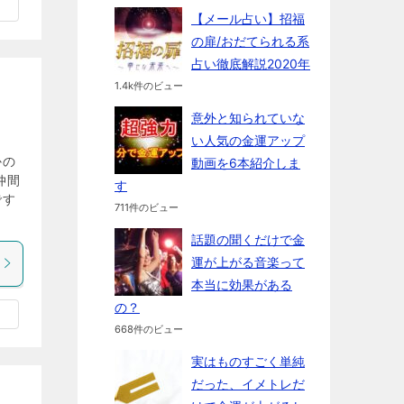
【メール占い】招福
の扉/おだてられる系
占い徹底解説2020年
1.4k件のビュー
意外と知られていな
い人気の金運アップ
かの
動画を6本紹介しま
仲間
す
です
711件のビュー
話題の聞くだけで金
運が上がる音楽って
本当に効果がある
の？
668件のビュー
実はものすごく単純
だった、イメトレだ