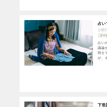
占い
公開
メー
占い
議論
同士
が、も
下世