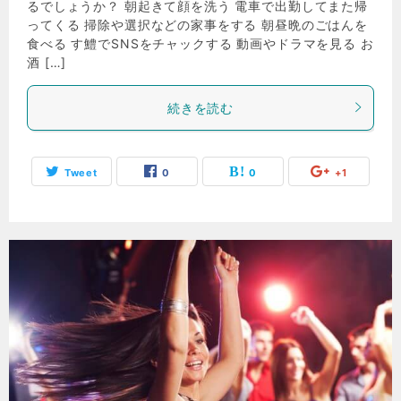
るでしょうか？ 朝起きて顔を洗う 電車で出勤してまた帰
ってくる 掃除や選択などの家事をする 朝昼晩のごはんを
食べる す鱧でSNSをチャックする 動画やドラマを見る お
酒 […]
続きを読む
Tweet
0
0
+1