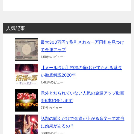
人気記事
最大300万円で取引される一万円札を見つけ
て金運アップ
1.5k件のビュー
【メール占い】招福の扉/おだてられる系占
い徹底解説2020年
1.4k件のビュー
意外と知られていない人気の金運アップ動画
を6本紹介します
711件のビュー
話題の聞くだけで金運が上がる音楽って本当
に効果があるの？
668件のビュー