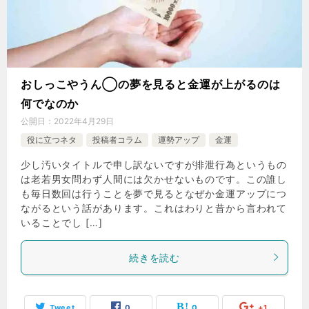
おしっこやうん◯の夢を見ると金運が上がるのは
何でなのか
公開日：
2022年4月29日
役に立つネタ
投稿者コラム
運勢アップ
金運
少し汚いタイトルで申し訳ないですが排泄行為というもの
は老若男女問わず人間には欠かせないものです。この誰し
も毎日数回は行うことを夢で見るとなぜか金運アップにつ
ながるという話があります。これはわりと昔から言われて
いることでし […]
続きを読む
Tweet
0
0
+1