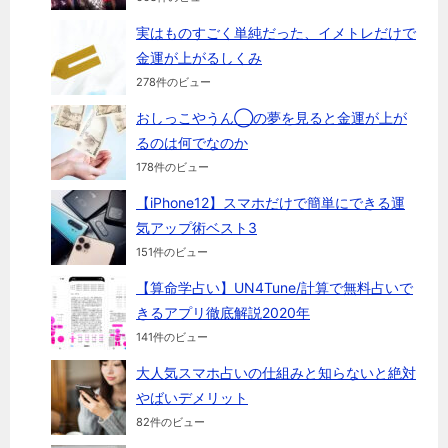
実はものすごく単純だった、イメトレだけで
金運が上がるしくみ
278件のビュー
おしっこやうん◯の夢を見ると金運が上が
るのは何でなのか
178件のビュー
【iPhone12】スマホだけで簡単にできる運
気アップ術ベスト3
151件のビュー
【算命学占い】UN4Tune/計算で無料占いで
きるアプリ徹底解説2020年
141件のビュー
大人気スマホ占いの仕組みと知らないと絶対
やばいデメリット
82件のビュー