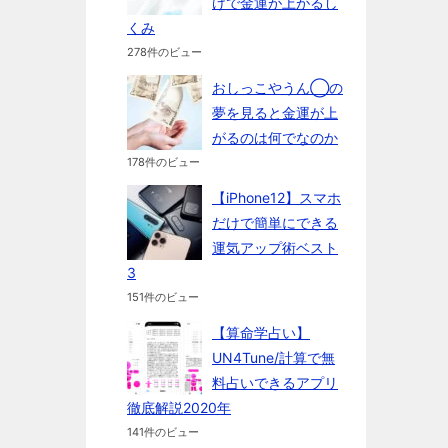
けで金運が上がるし
くみ
278件のビュー
おしっこやうん◯の
夢を見ると金運が上
がるのは何でなのか
178件のビュー
【iPhone12】スマホ
だけで簡単にできる
運気アップ術ベスト
3
151件のビュー
【算命学占い】
UN4Tune/計算で無
料占いできるアプリ
徹底解説2020年
141件のビュー