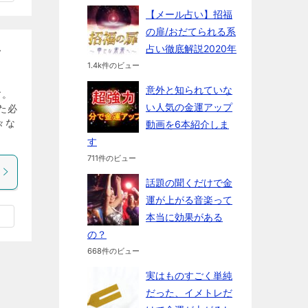
【メール占い】招福
の扉/おだてられる系
占い徹底解説2020年
す
1.4k件のビュー
意外と知られていな
す。
い人気の金運アップ
た必
々な
動画を6本紹介しま
す
711件のビュー
話題の聞くだけで金
運が上がる音楽って
本当に効果がある
の？
668件のビュー
実はものすごく単純
だった、イメトレだ