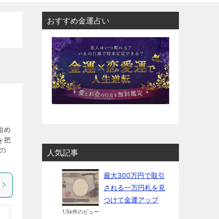
おすすめ金運占い
始め
を把
の
人気記事
最大300万円で取引
される一万円札を見
つけて金運アップ
1.5k件のビュー