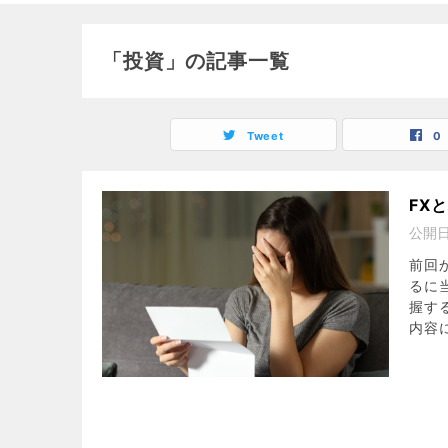
「投資」の記事一覧
Tweet
0
FX
公開
前回
るに
握す
内容に