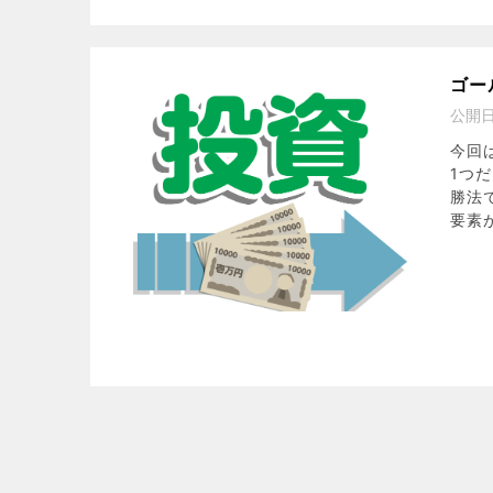
ゴー
公開
今回
1つ
勝法
要素が