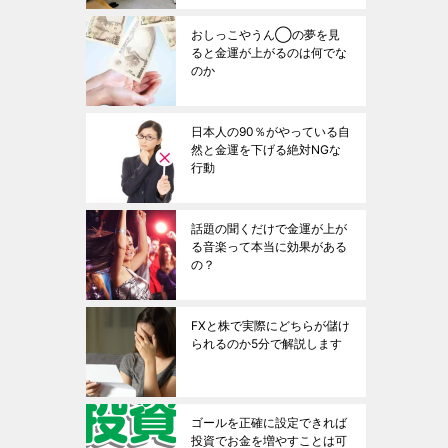
おしっこやうん◯の夢を見
ると金運が上がるのは何でな
のか
日本人の90％がやっている自
然と金運を下げる絶対NGな
行動
話題の聞くだけで金運が上が
る音楽って本当に効果がある
の？
FXと株で実際にどちらが儲け
られるのか5分で解説します
ゴールを正確に設定できれば
投資でお金を増やすことは可