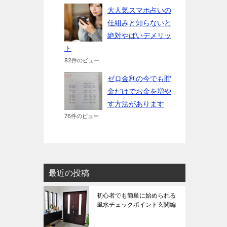
大人気スマホ占いの
仕組みと知らないと
絶対やばいデメリッ
ト
82件のビュー
ゼロ金利の今でも貯
金だけでお金を増や
す方法があります
76件のビュー
最近の投稿
初心者でも簡単に始められる
風水チェックポイント玄関編